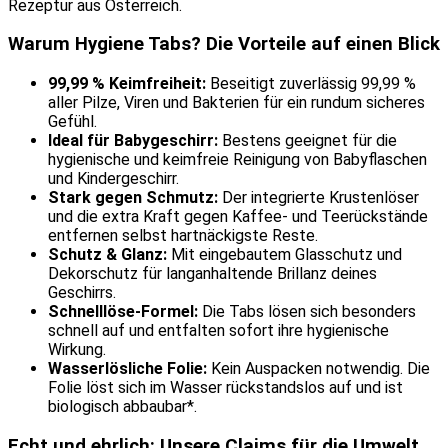
Rezeptur aus Österreich.
Warum Hygiene Tabs? Die Vorteile auf einen Blick
99,99 % Keimfreiheit:
Beseitigt zuverlässig 99,99 %
aller Pilze, Viren und Bakterien für ein rundum sicheres
Gefühl.
Ideal für Babygeschirr:
Bestens geeignet für die
hygienische und keimfreie Reinigung von Babyflaschen
und Kindergeschirr.
Stark gegen Schmutz:
Der integrierte Krustenlöser
und die extra Kraft gegen Kaffee- und Teerückstände
entfernen selbst hartnäckigste Reste.
Schutz & Glanz:
Mit eingebautem Glasschutz und
Dekorschutz für langanhaltende Brillanz deines
Geschirrs.
Schnelllöse-Formel:
Die Tabs lösen sich besonders
schnell auf und entfalten sofort ihre hygienische
Wirkung.
Wasserlösliche Folie:
Kein Auspacken notwendig. Die
Folie löst sich im Wasser rückstandslos auf und ist
biologisch abbaubar*.
Echt und ehrlich: Unsere Claims für die Umwelt