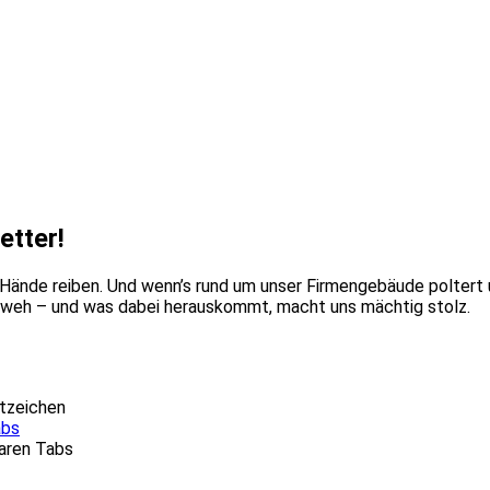
etter!
ie Hände reiben. Und wenn’s rund um unser Firmengebäude polter
t weh – und was dabei herauskommt, macht uns mächtig stolz.
ltzeichen
abs
baren Tabs